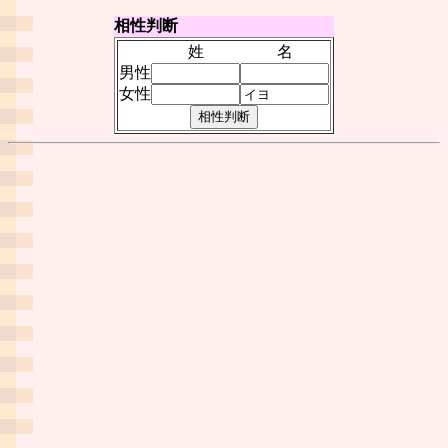
相性判断
姓
名
男性
女性