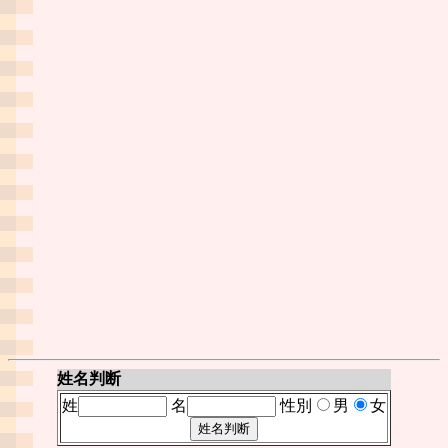
姓名判断
姓
名
性別
男
女