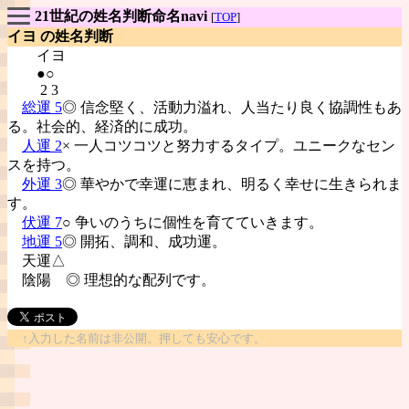
21世紀の姓名判断命名navi
[
TOP
]
イヨ の姓名判断
イヨ
●○
2 3
総運 5
◎ 信念堅く、活動力溢れ、人当たり良く協調性もあ
る。社会的、経済的に成功。
人運 2
× 一人コツコツと努力するタイプ。ユニークなセン
スを持つ。
外運 3
◎ 華やかで幸運に恵まれ、明るく幸せに生きられま
す。
伏運 7
○ 争いのうちに個性を育てていきます。
地運 5
◎ 開拓、調和、成功運。
天運△
陰陽
◎ 理想的な配列です。
↑入力した名前は非公開。押しても安心です。