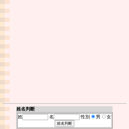
姓名判断
姓
名
性別
男
女