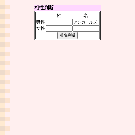
相性判断
姓
名
男性
女性