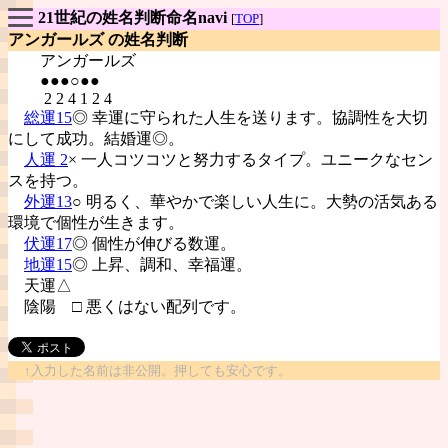
21世紀の姓名判断命名navi
[
TOP
]
アンガールズ の姓名判断
アンガールズ
●●●○●●
2 2 4 1 2 4
総運15
◎ 幸運に守られた人生を送ります。協調性を大切
にして成功。結婚運◎。
人運 2
× 一人コツコツと努力するタイプ。ユニークなセン
スを持つ。
外運13
○ 明るく、華やかで楽しい人生に。大勢の活気ある
環境で個性が生きます。
伏運17
◎ 個性が伸びる数運。
地運15
◎ 上昇、調和、幸福運。
天運△
陰陽
□ 悪くはない配列です。
↑入力した名前は非公開。押しても安心です。