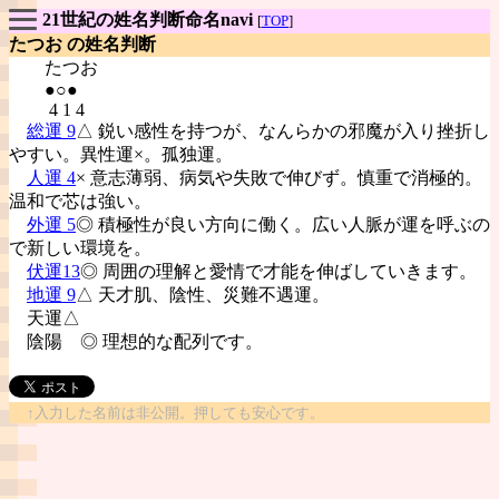
21世紀の姓名判断命名navi
[
TOP
]
たつお の姓名判断
たつお
●○●
4 1 4
総運 9
△ 鋭い感性を持つが、なんらかの邪魔が入り挫折し
やすい。異性運×。孤独運。
人運 4
× 意志薄弱、病気や失敗で伸びず。慎重で消極的。
温和で芯は強い。
外運 5
◎ 積極性が良い方向に働く。広い人脈が運を呼ぶの
で新しい環境を。
伏運13
◎ 周囲の理解と愛情で才能を伸ばしていきます。
地運 9
△ 天才肌、陰性、災難不遇運。
天運△
陰陽
◎ 理想的な配列です。
↑入力した名前は非公開。押しても安心です。