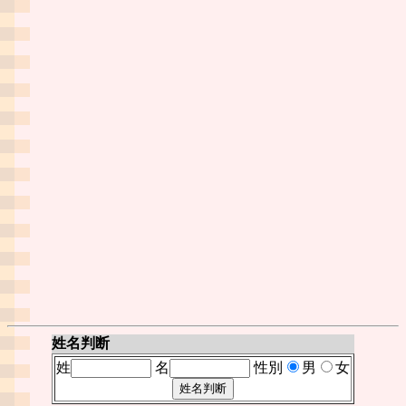
姓名判断
姓
名
性別
男
女