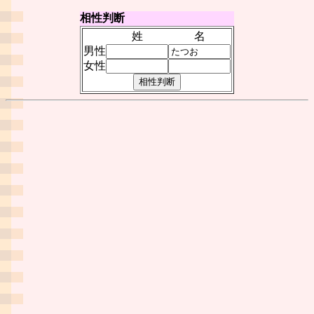
相性判断
姓
名
男性
女性