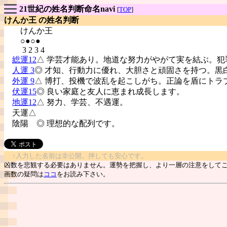
21世紀の姓名判断命名navi
[
TOP
]
けんか王 の姓名判断
けんか王
○●○●
3 2 3 4
総運12
△ 学芸才能あり。地道な努力がやがて実を結ぶ。犯
人運 3
◎ 才知、行動力に優れ、大胆さと頑固さを持つ。黒
外運 9
△ 博打、投機で波乱を起こしがち。正論を盾にトラ
伏運15
◎ 良い家庭と友人に恵まれ成長します。
地運12
△ 努力、学芸、不遇運。
天運△
陰陽
◎ 理想的な配列です。
↑入力した名前は非公開。押しても安心です。
凶数を悲観する必要はありません。運勢を把握し、より一層の注意をして
画数の疑問は
ココ
をお読み下さい。