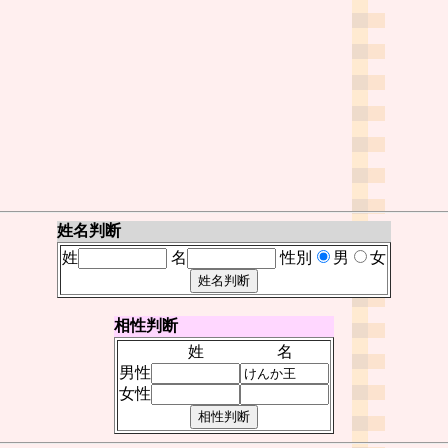
姓名判断
姓
名
性別
男
女
相性判断
姓
名
男性
女性