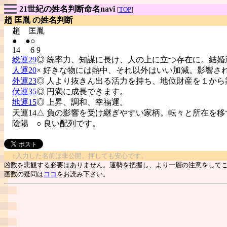
21世紀の姓名判断命名navi
[
TOP
]
趙 匡胤 の姓名判断
趙
匡胤
● ●○
14 6 9
総運29
◎ 統率力、知謀に長け、人の上に立つ存在に。結婚
人運20
× 好きな物には熱中、それ以外はいい加減。影響さ
外運23
◎ 人より抜きん出る活力を持ち、地位財産を１から
伏運35
◎ 円満に成長できます。
地運15
◎ 上昇、調和、幸福運。
天運14△ 負の影響を受け継ぎやすい家柄。転々と所在を移
陰陽
○ 良い配列です。
↑入力した名前は非公開。押しても安心です。
凶数を悲観する必要はありません。運勢を把握し、より一層の注意をして
画数の疑問は
ココ
をお読み下さい。