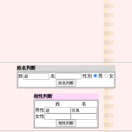
姓名判断
姓
名
性別
男
女
相性判断
姓
名
男性
女性