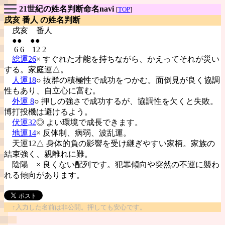
21世紀の姓名判断命名navi
[
TOP
]
戌亥 番人 の姓名判断
戌亥
番人
●● ●●
6 6 12 2
総運26
× すぐれた才能を持ちながら、かえってそれが災い
する。家庭運△。
人運18
○ 抜群の積極性で成功をつかむ。面倒見が良く協調
性もあり、自立心に富む。
外運 8
○ 押しの強さで成功するが、協調性を欠くと失敗。
博打投機は避けるよう。
伏運32
◎ よい環境で成長できます。
地運14
× 反体制、病弱、波乱運。
天運12△ 身体的負の影響を受け継ぎやすい家柄。家族の
結束強く、親離れに難。
陰陽
× 良くない配列です。犯罪傾向や突然の不運に襲わ
れる傾向があります。
↑入力した名前は非公開。押しても安心です。