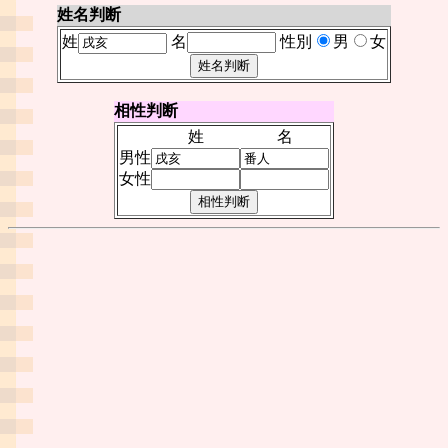
姓名判断
姓
名
性別
男
女
相性判断
姓
名
男性
女性