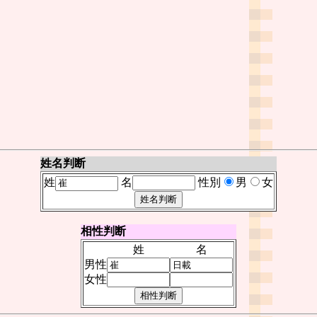
姓名判断
姓
名
性別
男
女
相性判断
姓
名
男性
女性