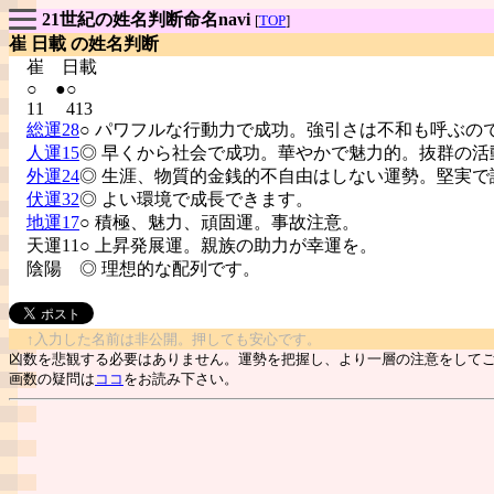
21世紀の姓名判断命名navi
[
TOP
]
崔 日載 の姓名判断
崔
日載
○ ●○
11 413
総運28
○ パワフルな行動力で成功。強引さは不和も呼ぶの
人運15
◎ 早くから社会で成功。華やかで魅力的。抜群の活
外運24
◎ 生涯、物質的金銭的不自由はしない運勢。堅実で
伏運32
◎ よい環境で成長できます。
地運17
○ 積極、魅力、頑固運。事故注意。
天運11○ 上昇発展運。親族の助力が幸運を。
陰陽
◎ 理想的な配列です。
↑入力した名前は非公開。押しても安心です。
凶数を悲観する必要はありません。運勢を把握し、より一層の注意をして
画数の疑問は
ココ
をお読み下さい。