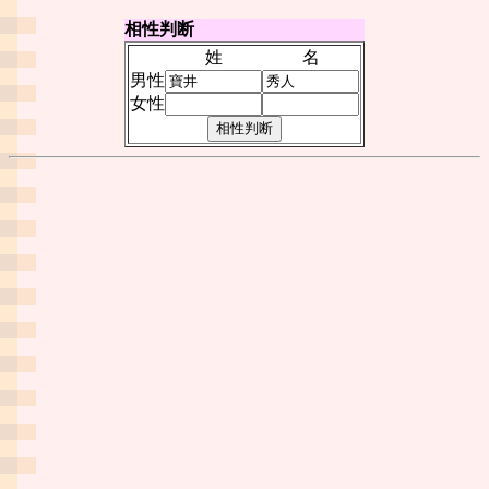
相性判断
姓
名
男性
女性