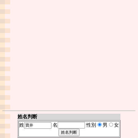
姓名判断
姓
名
性別
男
女