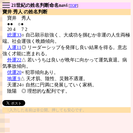
21世紀の姓名判断命名navi
[
TOP
]
寶井 秀人 の姓名判断
寶井
秀人
●● ○●
20 4 7 2
総運33
○ 自己顕示欲強く、大成功を掴むか非運の人生両極
端。社会運強く晩婚傾向。
人運11
◎ リーダーシップを発揮し良い結果を得る。意志
強く才能に恵まれる。
外運22
△ 若いうちは良いが晩年に向かって運気衰退。病
気事故傾向。
伏運20
× 犯罪傾向あり。
地運 9
△ 天才肌、陰性、災難不遇運。
天運24○ 自然に円満に発展していく家柄。
陰陽
◎ 理想的な配列です。
↑入力した名前は非公開。押しても安心です。