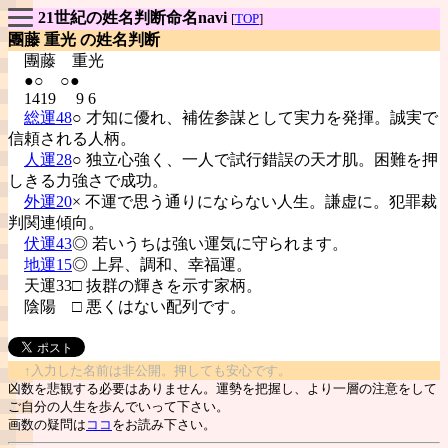
21世紀の姓名判断命名navi
[
TOP
]
團藤 重光 の姓名判断
團藤
重光
●○ ○●
1419 9 6
総運48
○ 才知に優れ、補佐参謀として実力を発揮。誠実で
信頼される人柄。
人運28
○ 独立心強く、一人で試行錯誤の天才肌。困難を押
しきる力強さで成功。
外運20
× 不運で思う通りにならない人生。謙虚に。犯罪裁
判関連傾向。
伏運43
◎ 若いうちは強い運気に守られます。
地運15
◎ 上昇、調和、幸福運。
天運33□ 抜群の輝きを示す家柄。
陰陽
□ 悪くはない配列です。
↑入力した名前は非公開。押しても安心です。
凶数を悲観する必要はありません。運勢を把握し、より一層の注意をして
ご自分の人生を歩んでいって下さい。
画数の疑問は
ココ
をお読み下さい。