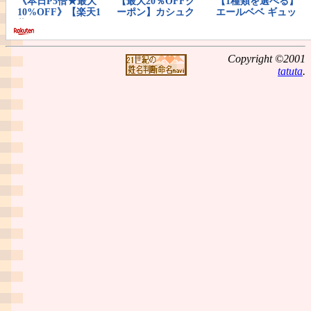
Copyright ©2001
tatuta
.