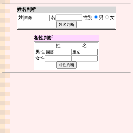
姓名判断
姓
名
性別
男
女
相性判断
姓
名
男性
女性