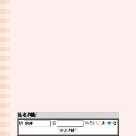
姓名判断
姓
名
性別
男
女