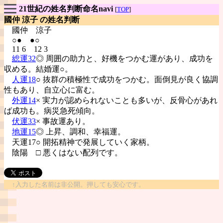
21世紀の姓名判断命名navi
[
TOP
]
國仲 涼子 の姓名判断
國仲
涼子
○● ●○
11 6 12 3
総運32
◎ 周囲の助力と、好機をつかむ運があり、成功を
収める。結婚運○。
人運18
○ 抜群の積極性で成功をつかむ。面倒見が良く協調
性もあり、自立心に富む。
外運14
× 実力が認められないことも多いが、反骨心があれ
ば成功も。病災急死傾向。
伏運33
× 事故運あり。
地運15
◎ 上昇、調和、幸福運。
天運17○ 開拓精神で発展していく家柄。
陰陽
□ 悪くはない配列です。
↑入力した名前は非公開。押しても安心です。