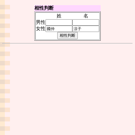
相性判断
姓
名
男性
女性