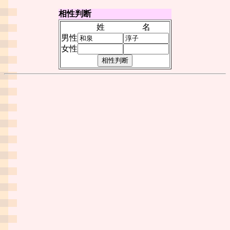
相性判断
姓
名
男性
女性