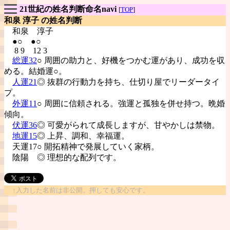
21世紀の姓名判断命名navi
[
TOP
]
和泉 淳子 の姓名判断
和泉
淳子
●○ ●○
8 9 12 3
総運32
○ 周囲の助力と、好機をつかむ運があり、成功を収
める。結婚運○。
人運21
◎ 抜群の行動力を持ち、仕切り屋でリーダータイ
プ。
外運11
○ 周囲に信頼される。強運と孤独を併せ持つ。晩婚
傾向。
伏運36
◎ 可愛がられて成長しますが、甘やかしは禁物。
地運15
◎ 上昇、調和、幸福運。
天運17○ 開拓精神で発展していく家柄。
陰陽
◎ 理想的な配列です。
↑入力した名前は非公開。押しても安心です。