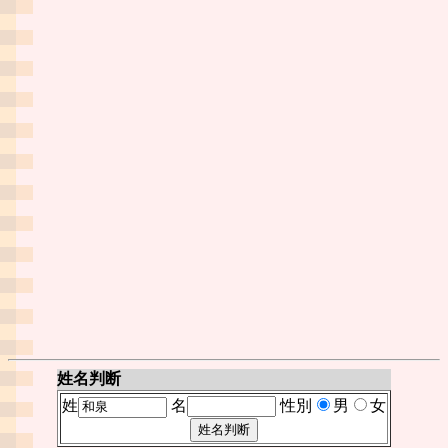
姓名判断
姓
名
性別
男
女