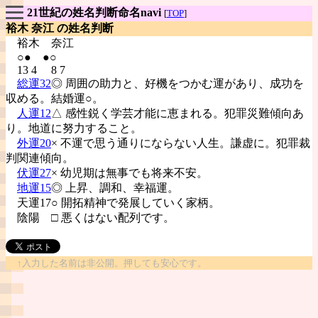
21世紀の姓名判断命名navi
[
TOP
]
裕木 奈江 の姓名判断
裕木
奈江
○● ●○
13 4 8 7
総運32
◎ 周囲の助力と、好機をつかむ運があり、成功を
収める。結婚運○。
人運12
△ 感性鋭く学芸才能に恵まれる。犯罪災難傾向あ
り。地道に努力すること。
外運20
× 不運で思う通りにならない人生。謙虚に。犯罪裁
判関連傾向。
伏運27
× 幼児期は無事でも将来不安。
地運15
◎ 上昇、調和、幸福運。
天運17○ 開拓精神で発展していく家柄。
陰陽
□ 悪くはない配列です。
↑入力した名前は非公開。押しても安心です。