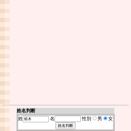
姓名判断
姓
名
性別
男
女