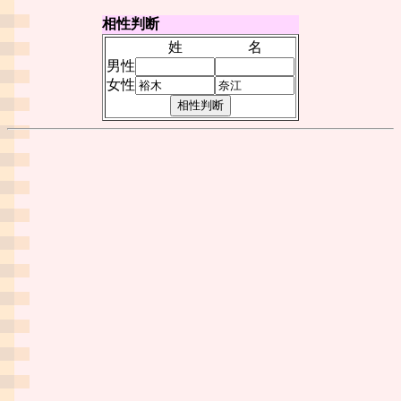
相性判断
姓
名
男性
女性