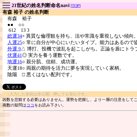
21世紀の姓名判断命名navi
[
TOP
]
有森 裕子 の姓名判断
有森
裕子
●● ○○
612 13 3
総運34
× 異質な倫理観を持ち、法や常識を重視しない傾向
人運25
○ 常に自分が中心にいたいタイプ。能力はあるので
外運 9
△ 博打、投機で波乱を起こしがち。正論を盾にトラ
伏運41
◎ 実力を養う運数です。
地運16
○ 親分肌、信頼、成功運。
天運18○ 両親の期待を活力に夢を実現していく家柄。
陰陽
□ 悪くはない配列です。
↑入力した名前は非公開。押しても安心です。
凶数を悲観する必要はありません。運勢を把握し、より一層の注意をして
画数の疑問は
ココ
をお読み下さい。