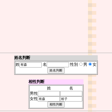
姓名判断
姓
名
性別
男
女
相性判断
姓
名
男性
女性