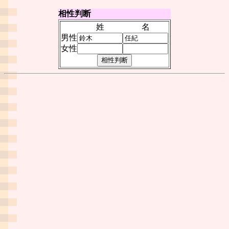
相性判断
姓
名
男性
女性