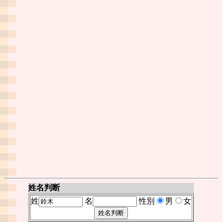
姓名判断
姓
名
性別
男
女