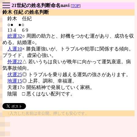
21世紀の姓名判断命名navi
[
TOP
]
鈴木 任紀 の姓名判断
鈴木
任紀
○● ●○
13 4 6 9
総運32
○ 周囲の助力と、好機をつかむ運があり、成功を収
める。結婚運○。
人運10
× 勝負運強いが、トラブルや犯罪に関係する傾向。
プライド、虚栄心強い。
外運22
△ 若いうちは良いが晩年に向かって運気衰退。病
気事故傾向。
伏運25
◎ トラブルを乗り越える運気の強さがあります。
地運15
◎ 上昇、調和、幸福運。
天運17○ 開拓精神で発展していく家柄。
陰陽
□ 悪くはない配列です。
↑入力した名前は非公開。押しても安心です。