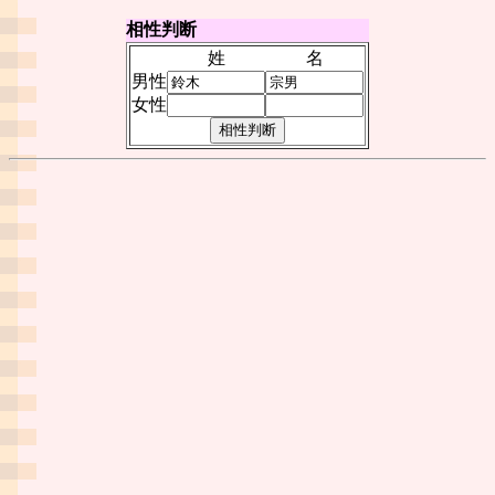
相性判断
姓
名
男性
女性