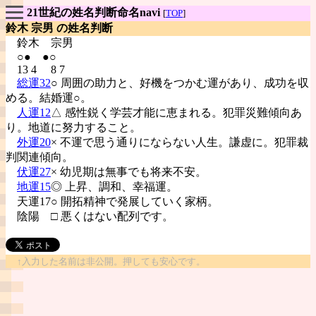
21世紀の姓名判断命名navi
[
TOP
]
鈴木 宗男 の姓名判断
鈴木
宗男
○● ●○
13 4 8 7
総運32
○ 周囲の助力と、好機をつかむ運があり、成功を収
める。結婚運○。
人運12
△ 感性鋭く学芸才能に恵まれる。犯罪災難傾向あ
り。地道に努力すること。
外運20
× 不運で思う通りにならない人生。謙虚に。犯罪裁
判関連傾向。
伏運27
× 幼児期は無事でも将来不安。
地運15
◎ 上昇、調和、幸福運。
天運17○ 開拓精神で発展していく家柄。
陰陽
□ 悪くはない配列です。
↑入力した名前は非公開。押しても安心です。