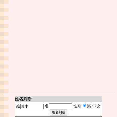
姓名判断
姓
名
性別
男
女