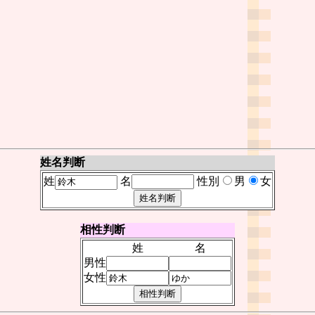
姓名判断
姓
名
性別
男
女
相性判断
姓
名
男性
女性