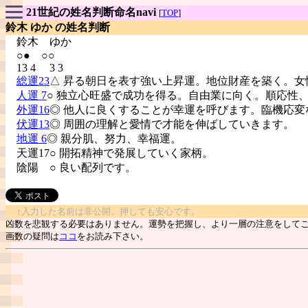
21世紀の姓名判断命名navi
[
TOP
]
鈴木 ゆか の姓名判断
鈴木
ゆか
○● ○○
13 4 3 3
総運23
△ 昇る朝日を表す強い上昇運。地位財産を築く。女
人運 7
○ 独立心旺盛で成功を得る。自由業に向く。順応性
外運16
◎ 他人に良くすることが幸運を呼びます。臨機応変
伏運13
◎ 周囲の理解と愛情で才能を伸ばしていきます。
地運 6
◎ 親分肌、努力、幸福運。
天運17○ 開拓精神で発展していく家柄。
陰陽
○ 良い配列です。
↑入力した名前は非公開。押しても安心です。
凶数を悲観する必要はありません。運勢を把握し、より一層の注意をして
画数の疑問は
ココ
をお読み下さい。