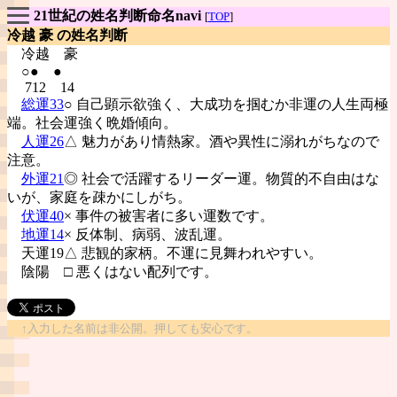
21世紀の姓名判断命名navi
[
TOP
]
冷越 豪 の姓名判断
冷越
豪
○● ●
712 14
総運33
○ 自己顕示欲強く、大成功を掴むか非運の人生両極
端。社会運強く晩婚傾向。
人運26
△ 魅力があり情熱家。酒や異性に溺れがちなので
注意。
外運21
◎ 社会で活躍するリーダー運。物質的不自由はな
いが、家庭を疎かにしがち。
伏運40
× 事件の被害者に多い運数です。
地運14
× 反体制、病弱、波乱運。
天運19△ 悲観的家柄。不運に見舞われやすい。
陰陽
□ 悪くはない配列です。
↑入力した名前は非公開。押しても安心です。