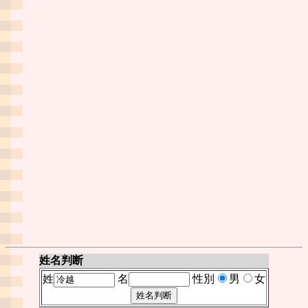
姓名判断
姓
名
性別
男
女