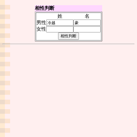
相性判断
姓
名
男性
女性