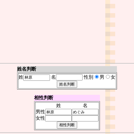
姓名判断
姓
名
性別
男
女
相性判断
姓
名
男性
女性