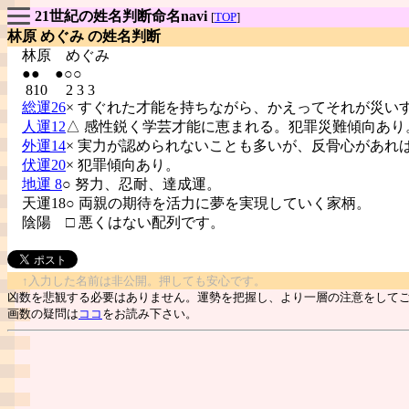
21世紀の姓名判断命名navi
[
TOP
]
林原 めぐみ の姓名判断
林原
めぐみ
●● ●○○
810 2 3 3
総運26
× すぐれた才能を持ちながら、かえってそれが災い
人運12
△ 感性鋭く学芸才能に恵まれる。犯罪災難傾向あり
外運14
× 実力が認められないことも多いが、反骨心があれ
伏運20
× 犯罪傾向あり。
地運 8
○ 努力、忍耐、達成運。
天運18○ 両親の期待を活力に夢を実現していく家柄。
陰陽
□ 悪くはない配列です。
↑入力した名前は非公開。押しても安心です。
凶数を悲観する必要はありません。運勢を把握し、より一層の注意をして
画数の疑問は
ココ
をお読み下さい。