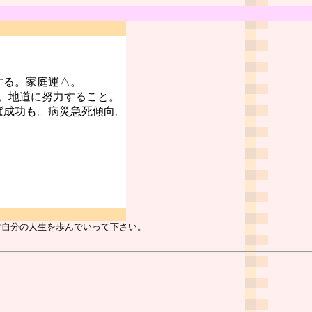
する。家庭運△。
。地道に努力すること。
ば成功も。病災急死傾向。
ご自分の人生を歩んでいって下さい。