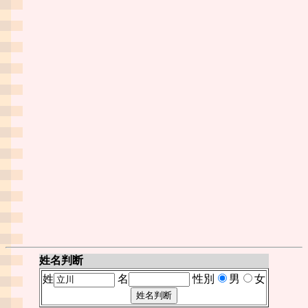
姓名判断
姓
名
性別
男
女