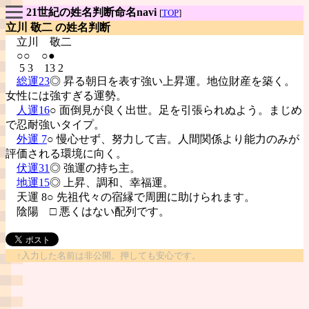
21世紀の姓名判断命名navi
[
TOP
]
立川 敬二 の姓名判断
立川
敬二
○○ ○●
5 3 13 2
総運23
◎ 昇る朝日を表す強い上昇運。地位財産を築く。
女性には強すぎる運勢。
人運16
○ 面倒見が良く出世。足を引張られぬよう。まじめ
で忍耐強いタイプ。
外運 7
○ 慢心せず、努力して吉。人間関係より能力のみが
評価される環境に向く。
伏運31
◎ 強運の持ち主。
地運15
◎ 上昇、調和、幸福運。
天運 8○ 先祖代々の宿縁で周囲に助けられます。
陰陽
□ 悪くはない配列です。
↑入力した名前は非公開。押しても安心です。