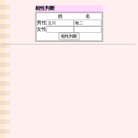
相性判断
姓
名
男性
女性