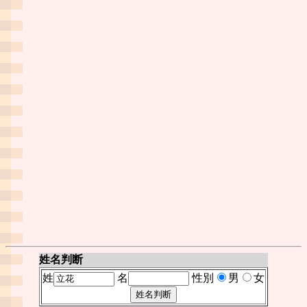
姓名判断
姓
名
性別
男
女