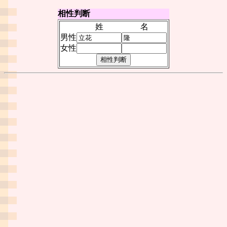
相性判断
姓
名
男性
女性