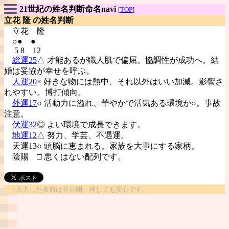
21世紀の姓名判断命名navi
[
TOP
]
立花 隆 の姓名判断
立花
隆
○● ●
5 8 12
総運25
△ 才能あるが職人肌で偏屈。協調性が成功へ。結
婚は妥協が幸せを呼ぶ。
人運20
× 好きな物には熱中、それ以外はいい加減。影響さ
れやすい。博打傾向。
外運17
○ 活動力に溢れ、華やかで活気ある環境が○。事故
注意。
伏運32
◎ よい環境で成長できます。
地運12
△ 努力、学芸、不遇運。
天運13○ 頭脳に恵まれる。家族を大事にする家柄。
陰陽
□ 悪くはない配列です。
↑入力した名前は非公開。押しても安心です。