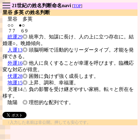
21世紀の姓名判断命名navi
[
TOP
]
里谷 多英 の姓名判断
里谷
多英
○○ ●○
7 7 6 9
総運29
◎ 統率力、知謀に長け、人の上に立つ存在に。結
婚運○。晩婚傾向。
人運13
◎ 頭脳明晰で活動的なリーダータイプ。才能を発
揮できる。
外運16
◎ 他人に良くすることが幸運を呼びます。臨機応
変な対応が得意。
伏運28
◎ 困難に負けず強く成長します。
地運15
◎ 上昇、調和、幸福運。
天運14△ 負の影響を受け継ぎやすい家柄。転々と所在を
移す。
陰陽
◎ 理想的な配列です。
↑入力した名前は非公開。押しても安心です。