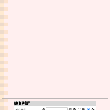
姓名判断
姓
名
性別
男
女