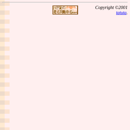
Copyright ©2001
tatuta
.