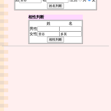
相性判断
姓
名
男性
女性