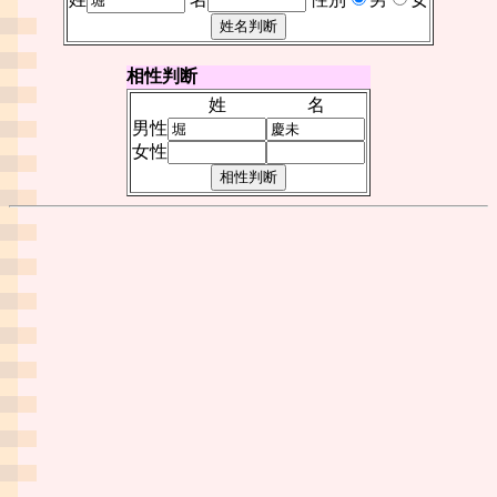
相性判断
姓
名
男性
女性