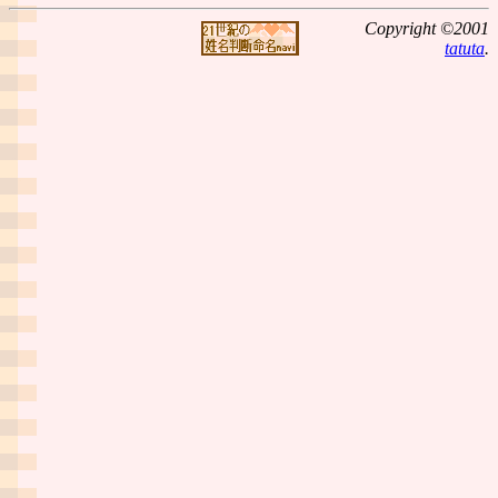
Copyright ©2001
tatuta
.