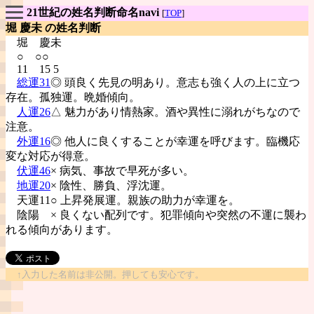
21世紀の姓名判断命名navi
[
TOP
]
堀 慶未 の姓名判断
堀
慶未
○ ○○
11 15 5
総運31
◎ 頭良く先見の明あり。意志も強く人の上に立つ
存在。孤独運。晩婚傾向。
人運26
△ 魅力があり情熱家。酒や異性に溺れがちなので
注意。
外運16
◎ 他人に良くすることが幸運を呼びます。臨機応
変な対応が得意。
伏運46
× 病気、事故で早死が多い。
地運20
× 陰性、勝負、浮沈運。
天運11○ 上昇発展運。親族の助力が幸運を。
陰陽
× 良くない配列です。犯罪傾向や突然の不運に襲わ
れる傾向があります。
↑入力した名前は非公開。押しても安心です。