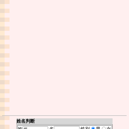
姓名判断
姓
名
性別
男
女