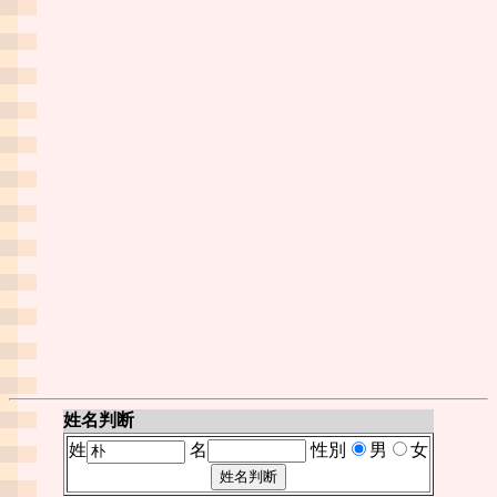
姓名判断
姓
名
性別
男
女