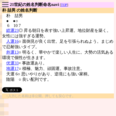
21世紀の姓名判断命名navi
[
TOP
]
朴 喆男 の姓名判断
朴
喆男
● ●○
6 10 7
総運23
◎ 昇る朝日を表す強い上昇運。地位財産を築く。
女性には強すぎる運勢。
人運16
○ 面倒見が良く出世。足を引張られぬよう。まじめ
で忍耐強いタイプ。
外運13
○ 明るく、華やかで楽しい人生に。大勢の活気ある
環境で個性が生きます。
伏運33
× 事故運あり。
地運17
○ 積極、魅力、頑固運。事故注意。
天運 6○ 思いやりがあり、逆境にも強い家柄。
陰陽
○ 良い配列です。
↑入力した名前は非公開。押しても安心です。