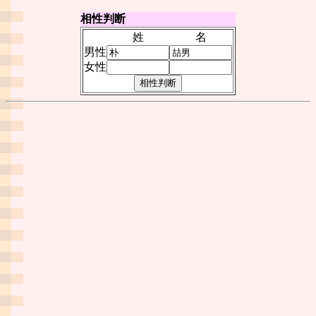
相性判断
姓
名
男性
女性