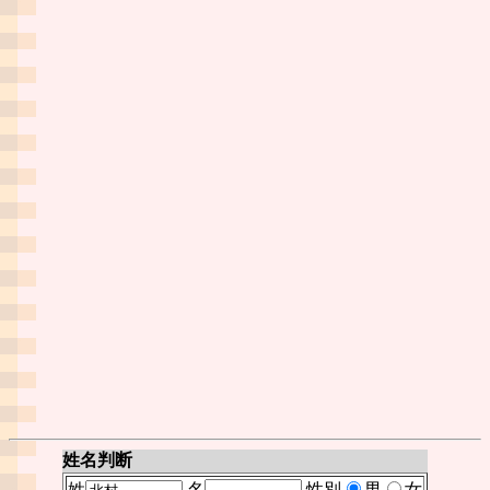
姓名判断
姓
名
性別
男
女