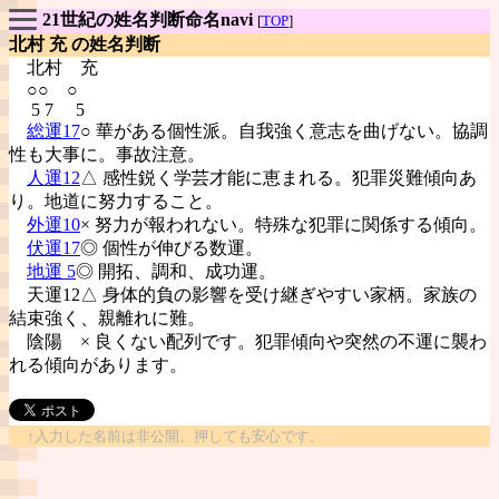
21世紀の姓名判断命名navi
[
TOP
]
北村 充 の姓名判断
北村
充
○○ ○
5 7 5
総運17
○ 華がある個性派。自我強く意志を曲げない。協調
性も大事に。事故注意。
人運12
△ 感性鋭く学芸才能に恵まれる。犯罪災難傾向あ
り。地道に努力すること。
外運10
× 努力が報われない。特殊な犯罪に関係する傾向。
伏運17
◎ 個性が伸びる数運。
地運 5
◎ 開拓、調和、成功運。
天運12△ 身体的負の影響を受け継ぎやすい家柄。家族の
結束強く、親離れに難。
陰陽
× 良くない配列です。犯罪傾向や突然の不運に襲わ
れる傾向があります。
↑入力した名前は非公開。押しても安心です。