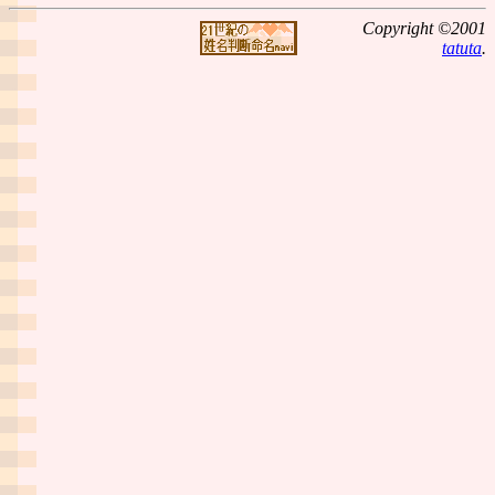
Copyright ©2001
tatuta
.