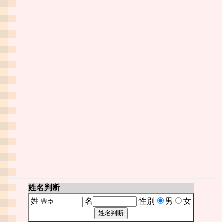
姓名判断
姓
名
性別
男
女