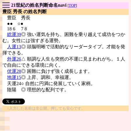
21世紀の姓名判断命名navi
[
TOP
]
豊臣 秀長 の姓名判断
豊臣
秀長
●● ○●
18 6 7 8
総運39
◎ 強い運気を持ち、困難を乗り越えて成功をつか
む。女性には強すぎる運勢。
人運13
◎ 頭脳明晰で活動的なリーダータイプ。才能を発
揮できる。
外運26
△ 順調な人生も突然の不運に見まわれがち。１人
で自由にできる環境に向く。
伏運28
◎ 困難に負けず強く成長します。
地運15
◎ 上昇、調和、幸福運。
天運24○ 自然に円満に発展していく家柄。
陰陽
◎ 理想的な配列です。
↑入力した名前は非公開。押しても安心です。