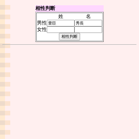
相性判断
姓
名
男性
女性