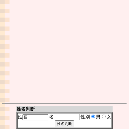
姓名判断
姓
名
性別
男
女