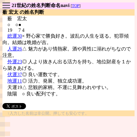
21世紀の姓名判断命名navi
[
TOP
]
薮 宏太 の姓名判断
薮
宏太
○ ○●
19 7 4
総運30
× 野心家で勝負好き。波乱の人生を送る。犯罪傾
向。結婚は晩婚が吉。
人運26
△ 魅力があり情熱家。酒や異性に溺れがちなので
注意。
外運23
◎ 人より抜きん出る活力を持ち、地位財産を１か
ら築きあげる。
伏運37
◎ 良い運数です。
地運11
◎ 活力、発展、独立成功運。
天運19△ 悲観的家柄。不運に見舞われやすい。
陰陽
○ 良い配列です。
↑入力した名前は非公開。押しても安心です。