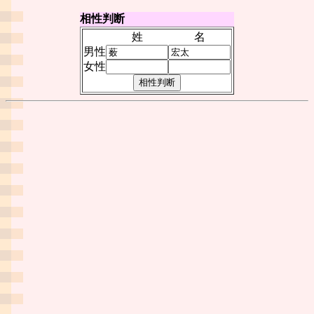
相性判断
姓
名
男性
女性