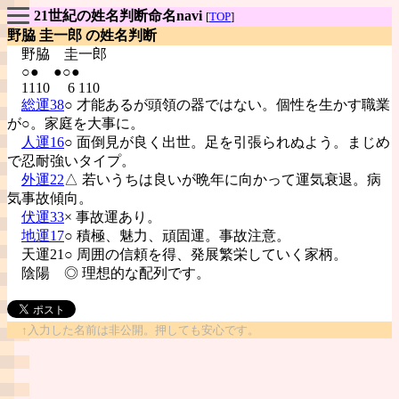
21世紀の姓名判断命名navi
[
TOP
]
野脇 圭一郎 の姓名判断
野脇
圭一郎
○● ●○●
1110 6 110
総運38
○ 才能あるが頭領の器ではない。個性を生かす職業
が○。家庭を大事に。
人運16
○ 面倒見が良く出世。足を引張られぬよう。まじめ
で忍耐強いタイプ。
外運22
△ 若いうちは良いが晩年に向かって運気衰退。病
気事故傾向。
伏運33
× 事故運あり。
地運17
○ 積極、魅力、頑固運。事故注意。
天運21○ 周囲の信頼を得、発展繁栄していく家柄。
陰陽
◎ 理想的な配列です。
↑入力した名前は非公開。押しても安心です。