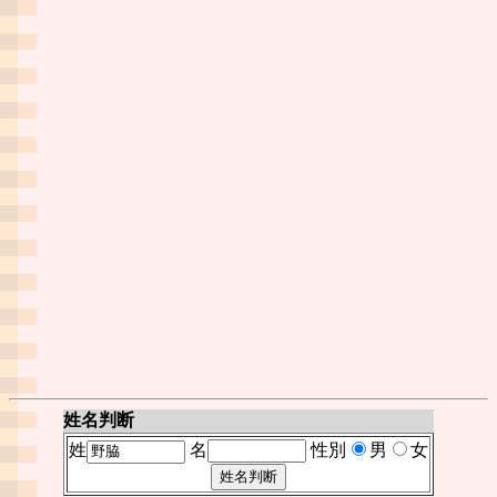
姓名判断
姓
名
性別
男
女