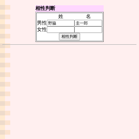
相性判断
姓
名
男性
女性