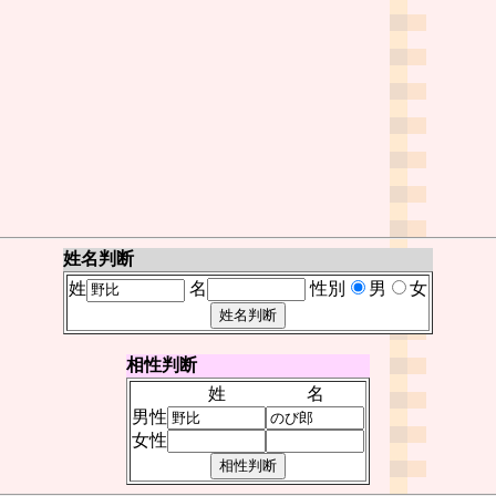
姓名判断
姓
名
性別
男
女
相性判断
姓
名
男性
女性