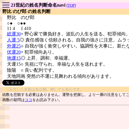
21世紀の姓名判断命名navi
[
TOP
]
野比 のび郎 の姓名判断
野比
のび郎
○● ○●●
11 4 1 410
総運30
× 野心家で勝負好き。波乱の人生を送る。犯罪傾向
人運 5
◎ 責任感強く信頼される。自我の強さに注意。ムラ
外運25
○ 自我が強く衝突しやすい。協調性を大事に。新た
伏運20
× 犯罪傾向あり。
地運15
◎ 上昇、調和、幸福運。
天運15○ 先祖に守られ、幸福な人生を送れます。
陰陽
○ 良い配列です。
天地同画 突然の不運に見舞われる傾向があります。
↑入力した名前は非公開。押しても安心です。
凶数を悲観する必要はありません。運勢を把握し、より一層の注意をして
画数の疑問は
ココ
をお読み下さい。