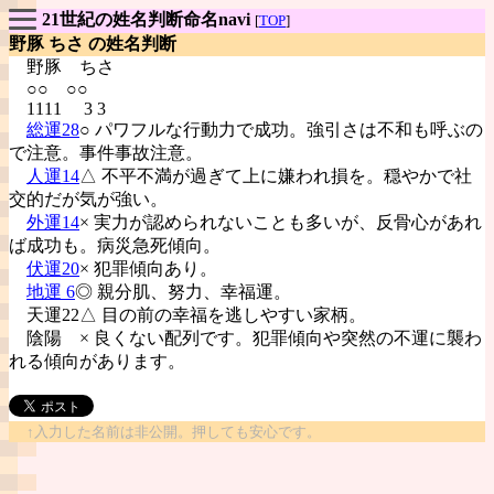
21世紀の姓名判断命名navi
[
TOP
]
野豚 ちさ の姓名判断
野豚
ちさ
○○ ○○
1111 3 3
総運28
○ パワフルな行動力で成功。強引さは不和も呼ぶの
で注意。事件事故注意。
人運14
△ 不平不満が過ぎて上に嫌われ損を。穏やかで社
交的だが気が強い。
外運14
× 実力が認められないことも多いが、反骨心があれ
ば成功も。病災急死傾向。
伏運20
× 犯罪傾向あり。
地運 6
◎ 親分肌、努力、幸福運。
天運22△ 目の前の幸福を逃しやすい家柄。
陰陽
× 良くない配列です。犯罪傾向や突然の不運に襲わ
れる傾向があります。
↑入力した名前は非公開。押しても安心です。