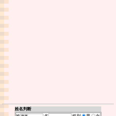
姓名判断
姓
名
性別
男
女