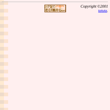
Copyright ©2001
tatuta
.