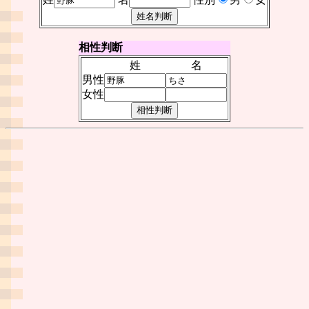
相性判断
姓
名
男性
女性