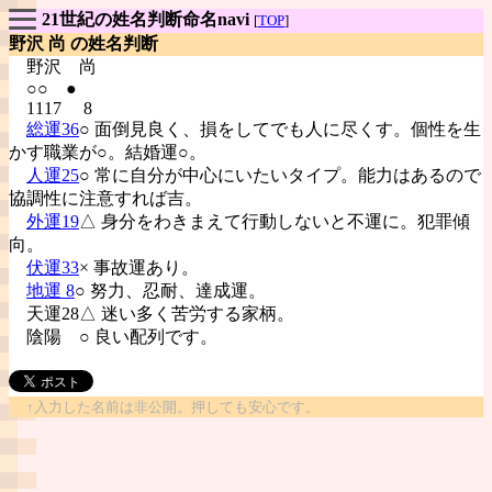
21世紀の姓名判断命名navi
[
TOP
]
野沢 尚 の姓名判断
野沢
尚
○○ ●
1117 8
総運36
○ 面倒見良く、損をしてでも人に尽くす。個性を生
かす職業が○。結婚運○。
人運25
○ 常に自分が中心にいたいタイプ。能力はあるので
協調性に注意すれば吉。
外運19
△ 身分をわきまえて行動しないと不運に。犯罪傾
向。
伏運33
× 事故運あり。
地運 8
○ 努力、忍耐、達成運。
天運28△ 迷い多く苦労する家柄。
陰陽
○ 良い配列です。
↑入力した名前は非公開。押しても安心です。