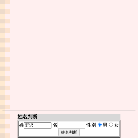
姓名判断
姓
名
性別
男
女