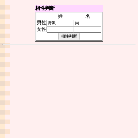
相性判断
姓
名
男性
女性