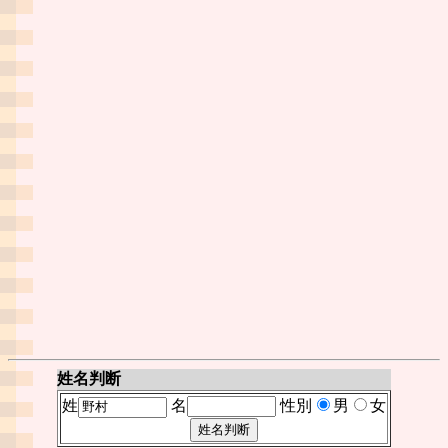
姓名判断
姓
名
性別
男
女