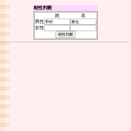
相性判断
姓
名
男性
女性