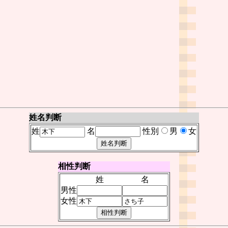
姓名判断
姓
名
性別
男
女
相性判断
姓
名
男性
女性