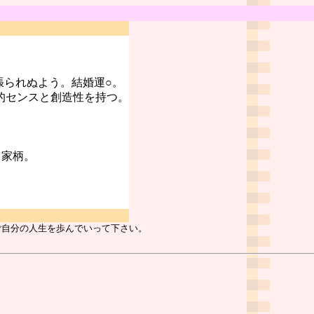
張られぬよう。結婚運○。
的センスと創造性を持つ。
る家柄。
ご自分の人生を歩んでいって下さい。