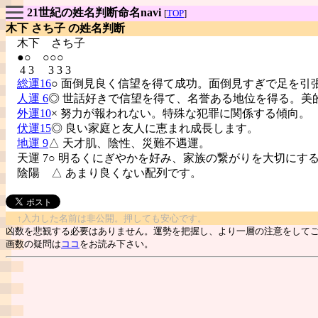
21世紀の姓名判断命名navi
[
TOP
]
木下 さち子 の姓名判断
木下
さち子
●○ ○○○
4 3 3 3 3
総運16
○ 面倒見良く信望を得て成功。面倒見すぎで足を引
人運 6
◎ 世話好きで信望を得て、名誉ある地位を得る。美
外運10
× 努力が報われない。特殊な犯罪に関係する傾向。
伏運15
◎ 良い家庭と友人に恵まれ成長します。
地運 9
△ 天才肌、陰性、災難不遇運。
天運 7○ 明るくにぎやかを好み、家族の繋がりを大切にす
陰陽
△ あまり良くない配列です。
↑入力した名前は非公開。押しても安心です。
凶数を悲観する必要はありません。運勢を把握し、より一層の注意をして
画数の疑問は
ココ
をお読み下さい。