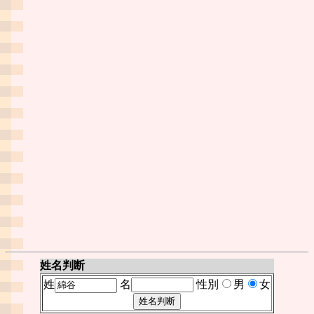
姓名判断
姓
名
性別
男
女