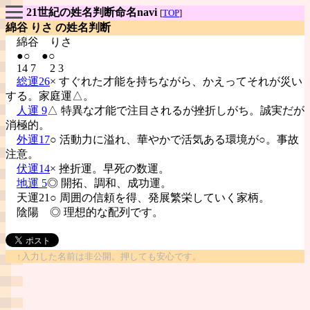
21世紀の姓名判断命名navi
[
TOP
]
綿谷 りさ の姓名判断
綿谷
りさ
●○ ●○
14 7 2 3
総運26
× すぐれた才能を持ちながら、かえってそれが災い
する。家庭運△。
人運 9
△ 特異な才能で注目されるが挫折しがち。誠実だが
消極的。
外運17
○ 活動力に溢れ、華やかで活気ある環境が○。事故
注意。
伏運14
× 挫折運。早死の数運。
地運 5
◎ 開拓、調和、成功運。
天運21○ 周囲の信頼を得、発展繁栄していく家柄。
陰陽
◎ 理想的な配列です。
↑入力した名前は非公開。押しても安心です。