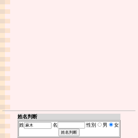
姓名判断
姓
名
性別
男
女