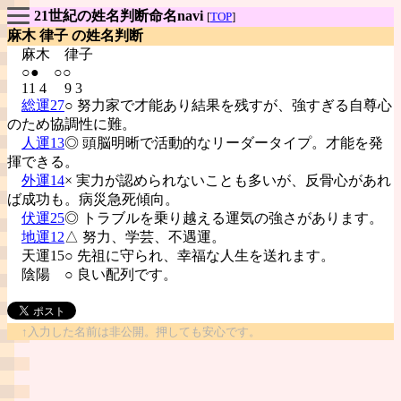
21世紀の姓名判断命名navi
[
TOP
]
麻木 律子 の姓名判断
麻木
律子
○● ○○
11 4 9 3
総運27
○ 努力家で才能あり結果を残すが、強すぎる自尊心
のため協調性に難。
人運13
◎ 頭脳明晰で活動的なリーダータイプ。才能を発
揮できる。
外運14
× 実力が認められないことも多いが、反骨心があれ
ば成功も。病災急死傾向。
伏運25
◎ トラブルを乗り越える運気の強さがあります。
地運12
△ 努力、学芸、不遇運。
天運15○ 先祖に守られ、幸福な人生を送れます。
陰陽
○ 良い配列です。
↑入力した名前は非公開。押しても安心です。