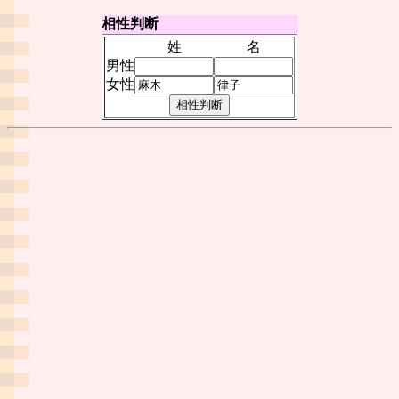
相性判断
姓
名
男性
女性