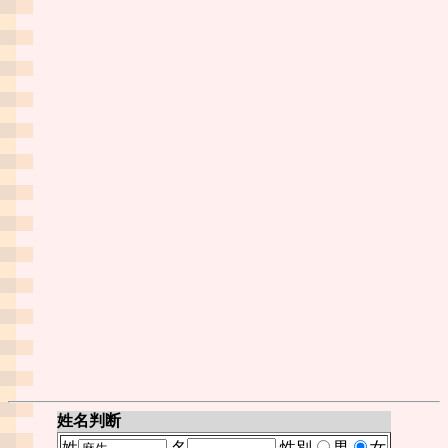
姓名判断
姓
名
性別
男
女