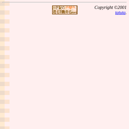
Copyright ©2001
tatuta
.