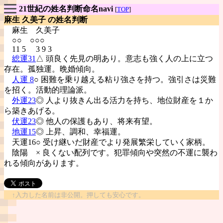
21世紀の姓名判断命名navi
[
TOP
]
麻生 久美子 の姓名判断
麻生
久美子
○○ ○○○
11 5 3 9 3
総運31
△ 頭良く先見の明あり。意志も強く人の上に立つ
存在。孤独運。晩婚傾向。
人運 8
○ 困難を乗り越える粘り強さを持つ。強引さは災難
を招く。活動的理論派。
外運23
◎ 人より抜きん出る活力を持ち、地位財産を１か
ら築きあげる。
伏運23
◎ 他人の保護もあり、将来有望。
地運15
◎ 上昇、調和、幸福運。
天運16○ 受け継いだ財産でより発展繁栄していく家柄。
陰陽
× 良くない配列です。犯罪傾向や突然の不運に襲わ
れる傾向があります。
↑入力した名前は非公開。押しても安心です。