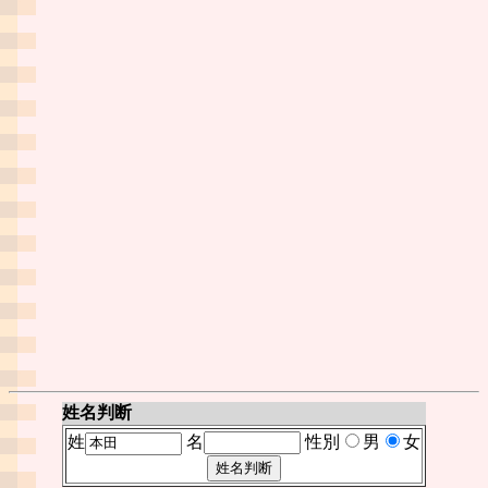
姓名判断
姓
名
性別
男
女