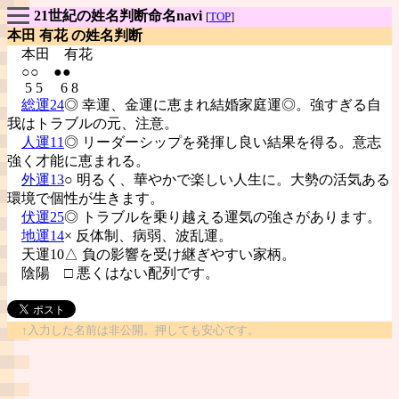
21世紀の姓名判断命名navi
[
TOP
]
本田 有花 の姓名判断
本田
有花
○○ ●●
5 5 6 8
総運24
◎ 幸運、金運に恵まれ結婚家庭運◎。強すぎる自
我はトラブルの元、注意。
人運11
◎ リーダーシップを発揮し良い結果を得る。意志
強く才能に恵まれる。
外運13
○ 明るく、華やかで楽しい人生に。大勢の活気ある
環境で個性が生きます。
伏運25
◎ トラブルを乗り越える運気の強さがあります。
地運14
× 反体制、病弱、波乱運。
天運10△ 負の影響を受け継ぎやすい家柄。
陰陽
□ 悪くはない配列です。
↑入力した名前は非公開。押しても安心です。