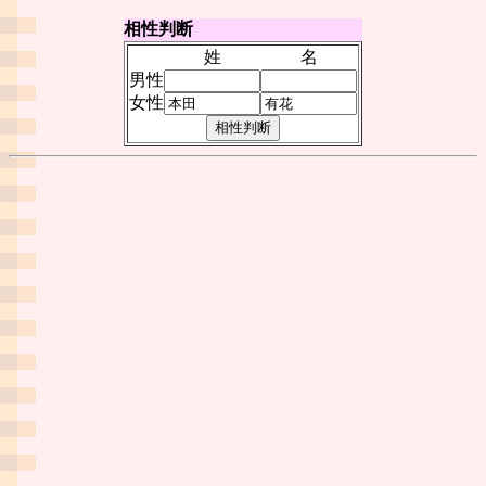
相性判断
姓
名
男性
女性