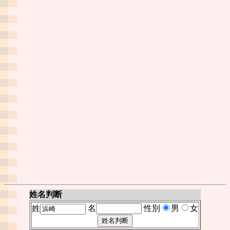
姓名判断
姓
名
性別
男
女