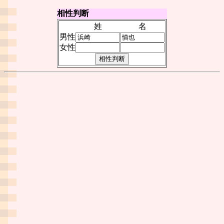
相性判断
姓
名
男性
女性