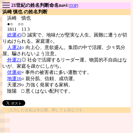
21世紀の姓名判断命名navi
[
TOP
]
浜崎 慎也 の姓名判断
浜崎
慎也
●○ ○○
1811 13 3
総運45
◎ 誠実で、地味だが堅実な人生。困難に遭うが切
りぬけられる。家庭運○。
人運24
○ 向上心、意欲盛ん。集団の中で活躍。少々気分
屋。騙されないよう注意。
外運21
◎ 社会で活躍するリーダー運。物質的不自由はな
いが、家庭を疎かにしがち。
伏運40
× 事件の被害者に多い運数です。
地運16
○ 親分肌、信頼、成功運。
天運29○ 力強く発展する家柄。
陰陽
□ 悪くはない配列です。
↑入力した名前は非公開。押しても安心です。