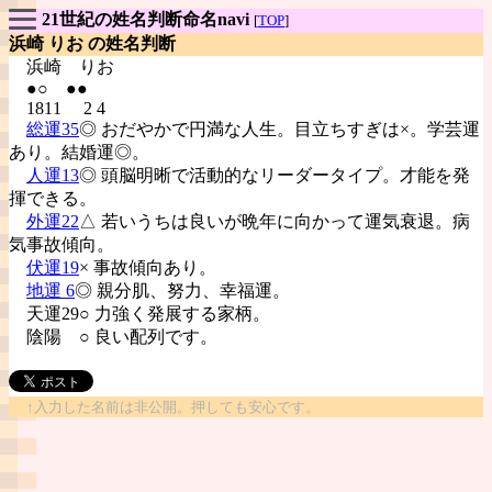
21世紀の姓名判断命名navi
[
TOP
]
浜崎 りお の姓名判断
浜崎
りお
●○ ●●
1811 2 4
総運35
◎ おだやかで円満な人生。目立ちすぎは×。学芸運
あり。結婚運◎。
人運13
◎ 頭脳明晰で活動的なリーダータイプ。才能を発
揮できる。
外運22
△ 若いうちは良いが晩年に向かって運気衰退。病
気事故傾向。
伏運19
× 事故傾向あり。
地運 6
◎ 親分肌、努力、幸福運。
天運29○ 力強く発展する家柄。
陰陽
○ 良い配列です。
↑入力した名前は非公開。押しても安心です。