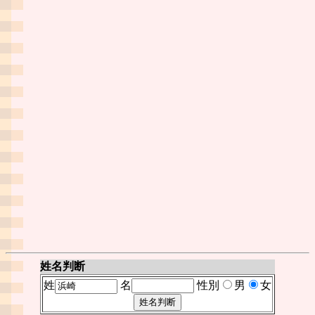
姓名判断
姓
名
性別
男
女