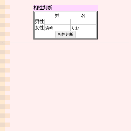
相性判断
姓
名
男性
女性