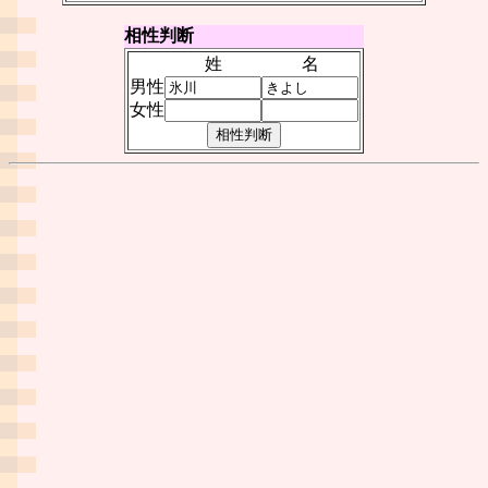
相性判断
姓
名
男性
女性