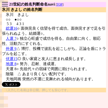
21世紀の姓名判断命名navi
[
TOP
]
氷川 きよし の姓名判断
氷川
きよし
○○ ●○○
5 3 4 3 1
総運16
○ 面倒見良く信望を得て成功。面倒見すぎで足を引
張られぬよう。結婚運○。
人運 7
○ 独立心旺盛で成功を得る。自由業に向く。順応
性、活動力にすぐれる。
外運 9
△ 博打、投機で波乱を起こしがち。正論を盾にトラ
ブルを起こす。
伏運15
◎ 良い家庭と友人に恵まれ成長します。
地運 8
○ 努力、忍耐、達成運。
天運 8○ 先祖代々の宿縁で周囲に助けられます。
陰陽
△ あまり良くない配列です。
天地同画 突然の不運に見舞われる傾向があります。
↑入力した名前は非公開。押しても安心です。