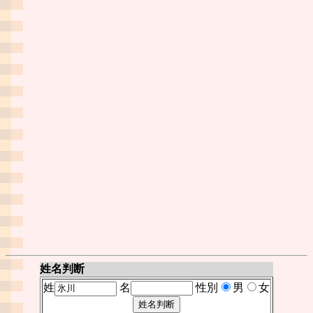
姓名判断
姓
名
性別
男
女