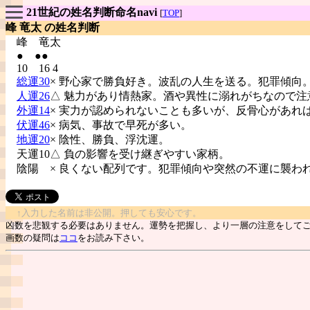
21世紀の姓名判断命名navi
[
TOP
]
峰 竜太 の姓名判断
峰
竜太
● ●●
10 16 4
総運30
× 野心家で勝負好き。波乱の人生を送る。犯罪傾向
人運26
△ 魅力があり情熱家。酒や異性に溺れがちなので注
外運14
× 実力が認められないことも多いが、反骨心があれ
伏運46
× 病気、事故で早死が多い。
地運20
× 陰性、勝負、浮沈運。
天運10△ 負の影響を受け継ぎやすい家柄。
陰陽
× 良くない配列です。犯罪傾向や突然の不運に襲わ
↑入力した名前は非公開。押しても安心です。
凶数を悲観する必要はありません。運勢を把握し、より一層の注意をして
画数の疑問は
ココ
をお読み下さい。