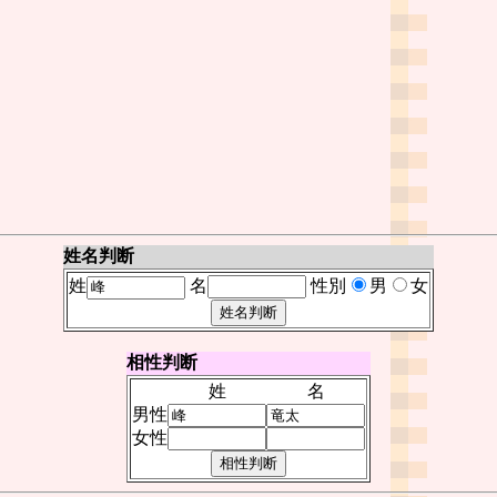
姓名判断
姓
名
性別
男
女
相性判断
姓
名
男性
女性