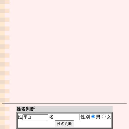
姓名判断
姓
名
性別
男
女