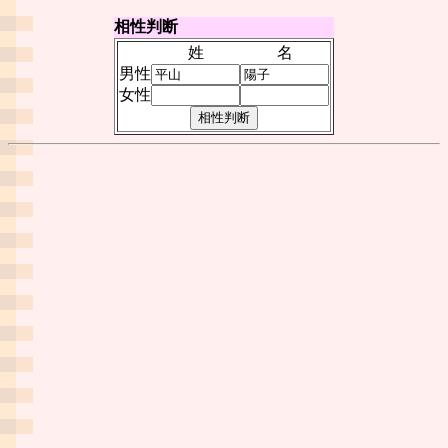
相性判断
姓
名
男性
女性