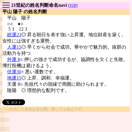
21世紀の姓名判断命名navi
[
TOP
]
平山 陽子 の姓名判断
平山
陽子
○○ ●○
5 3 12 3
総運23
◎ 昇る朝日を表す強い上昇運。地位財産を築く。
女性には強すぎる運勢。
人運15
◎ 早くから社会で成功。華やかで魅力的。抜群の
活動力を持つ
外運 8
○ 押しの強さで成功するが、協調性を欠くと失敗。
博打投機は避けるよう。
伏運30
× 悪い運数です。
地運15
◎ 上昇、調和、幸福運。
天運 8○ 先祖代々の宿縁で周囲に助けられます。
陰陽
◎ 理想的な配列です。
↑入力した名前は非公開。押しても安心です。