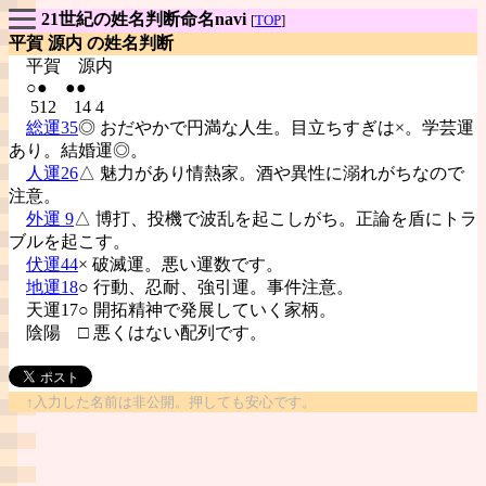
21世紀の姓名判断命名navi
[
TOP
]
平賀 源内 の姓名判断
平賀
源内
○● ●●
512 14 4
総運35
◎ おだやかで円満な人生。目立ちすぎは×。学芸運
あり。結婚運◎。
人運26
△ 魅力があり情熱家。酒や異性に溺れがちなので
注意。
外運 9
△ 博打、投機で波乱を起こしがち。正論を盾にトラ
ブルを起こす。
伏運44
× 破滅運。悪い運数です。
地運18
○ 行動、忍耐、強引運。事件注意。
天運17○ 開拓精神で発展していく家柄。
陰陽
□ 悪くはない配列です。
↑入力した名前は非公開。押しても安心です。