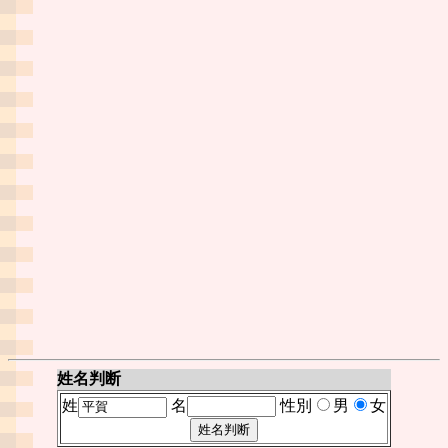
姓名判断
姓
名
性別
男
女