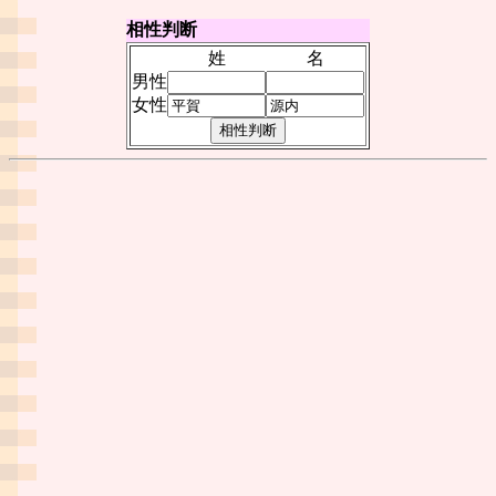
相性判断
姓
名
男性
女性