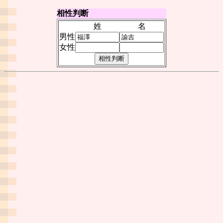
相性判断
姓
名
男性
女性