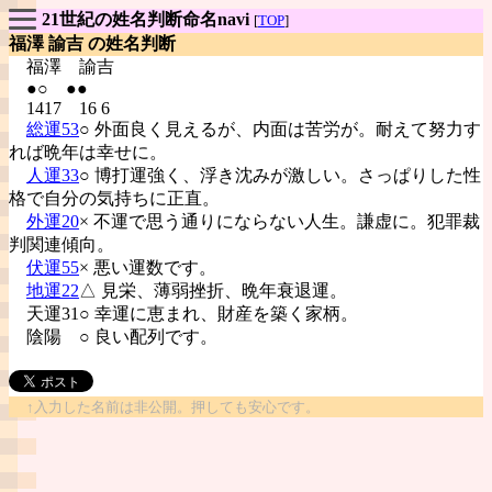
21世紀の姓名判断命名navi
[
TOP
]
福澤 諭吉 の姓名判断
福澤
諭吉
●○ ●●
1417 16 6
総運53
○ 外面良く見えるが、内面は苦労が。耐えて努力す
れば晩年は幸せに。
人運33
○ 博打運強く、浮き沈みが激しい。さっぱりした性
格で自分の気持ちに正直。
外運20
× 不運で思う通りにならない人生。謙虚に。犯罪裁
判関連傾向。
伏運55
× 悪い運数です。
地運22
△ 見栄、薄弱挫折、晩年衰退運。
天運31○ 幸運に恵まれ、財産を築く家柄。
陰陽
○ 良い配列です。
↑入力した名前は非公開。押しても安心です。