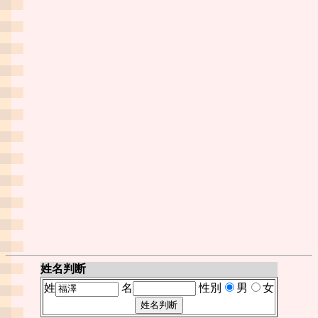
姓名判断
姓
名
性別
男
女