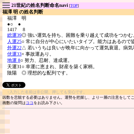
21世紀の姓名判断命名navi
[
TOP
]
福澤 明 の姓名判断
福澤
明
●○ ●
1417 8
総運39
◎ 強い運気を持ち、困難を乗り越えて成功をつかむ
人運25
○ 常に自分が中心にいたいタイプ。能力はあるので
外運22
△ 若いうちは良いが晩年に向かって運気衰退。病気
伏運33
× 事故運あり。
地運 8
○ 努力、忍耐、達成運。
天運31○ 幸運に恵まれ、財産を築く家柄。
陰陽
◎ 理想的な配列です。
↑入力した名前は非公開。押しても安心です。
凶数を悲観する必要はありません。運勢を把握し、より一層の注意をして
画数の疑問は
ココ
をお読み下さい。