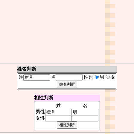
姓名判断
姓
名
性別
男
女
相性判断
姓
名
男性
女性