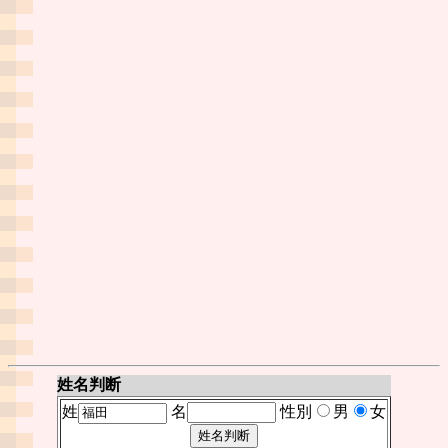
姓名判断
姓
名
性別
男
女