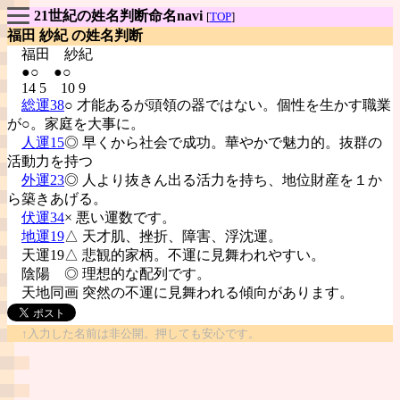
21世紀の姓名判断命名navi
[
TOP
]
福田 紗紀 の姓名判断
福田
紗紀
●○ ●○
14 5 10 9
総運38
○ 才能あるが頭領の器ではない。個性を生かす職業
が○。家庭を大事に。
人運15
◎ 早くから社会で成功。華やかで魅力的。抜群の
活動力を持つ
外運23
◎ 人より抜きん出る活力を持ち、地位財産を１か
ら築きあげる。
伏運34
× 悪い運数です。
地運19
△ 天才肌、挫折、障害、浮沈運。
天運19△ 悲観的家柄。不運に見舞われやすい。
陰陽
◎ 理想的な配列です。
天地同画 突然の不運に見舞われる傾向があります。
↑入力した名前は非公開。押しても安心です。