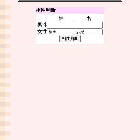
相性判断
姓
名
男性
女性