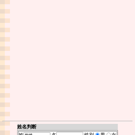
姓名判断
姓
名
性別
男
女