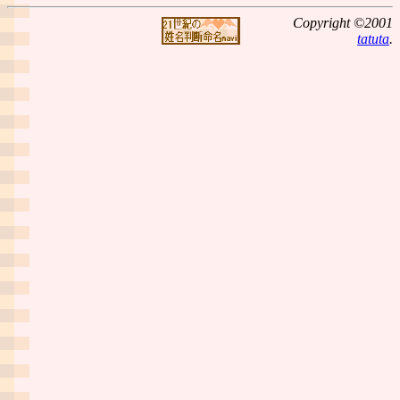
Copyright ©2001
tatuta
.