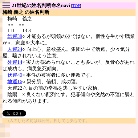
21世紀の姓名判断命名navi
[
TOP
]
梅崎 義之 の姓名判断
梅崎
義之
○○ ○○
1111 13 3
総運38
○ 才能あるが頭領の器ではない。個性を生かす職業
が○。家庭を大事に。
人運24
○ 向上心、意欲盛ん。集団の中で活躍。少々気分
屋。騙されないよう注意。
外運14
× 実力が認められないことも多いが、反骨心があれ
ば成功も。病災急死傾向。
伏運40
× 事件の被害者に多い運数です。
地運16
○ 親分肌、信頼、成功運。
天運22△ 目の前の幸福を逃しやすい家柄。
陰陽
× 良くない配列です。犯罪傾向や突然の不運に襲わ
れる傾向があります。
↑入力した名前は非公開。押しても安心です。