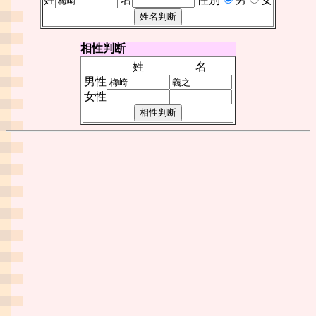
相性判断
姓
名
男性
女性