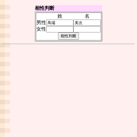
相性判断
姓
名
男性
女性