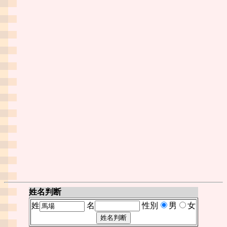
姓名判断
姓
名
性別
男
女