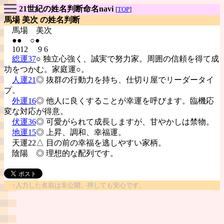
21世紀の姓名判断命名navi
[
TOP
]
馬場 美次 の姓名判断
馬場
美次
●● ○●
1012 9 6
総運37
○ 独立心強く、誠実で努力家。周囲の信頼を得て成
功をつかむ。家庭運○。
人運21
◎ 抜群の行動力を持ち、仕切り屋でリーダータイ
プ。
外運16
◎ 他人に良くすることが幸運を呼びます。臨機応
変な対応が得意。
伏運36
◎ 可愛がられて成長しますが、甘やかしは禁物。
地運15
◎ 上昇、調和、幸福運。
天運22△ 目の前の幸福を逃しやすい家柄。
陰陽
◎ 理想的な配列です。
↑入力した名前は非公開。押しても安心です。