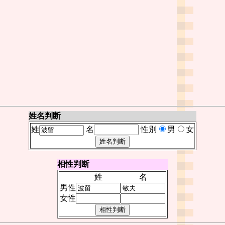
姓名判断
姓
名
性別
男
女
相性判断
姓
名
男性
女性