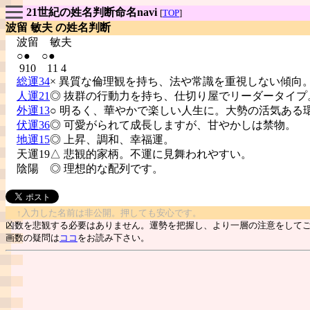
21世紀の姓名判断命名navi
[
TOP
]
波留 敏夫 の姓名判断
波留
敏夫
○● ○●
910 11 4
総運34
× 異質な倫理観を持ち、法や常識を重視しない傾向
人運21
◎ 抜群の行動力を持ち、仕切り屋でリーダータイプ
外運13
○ 明るく、華やかで楽しい人生に。大勢の活気ある
伏運36
◎ 可愛がられて成長しますが、甘やかしは禁物。
地運15
◎ 上昇、調和、幸福運。
天運19△ 悲観的家柄。不運に見舞われやすい。
陰陽
◎ 理想的な配列です。
↑入力した名前は非公開。押しても安心です。
凶数を悲観する必要はありません。運勢を把握し、より一層の注意をして
画数の疑問は
ココ
をお読み下さい。