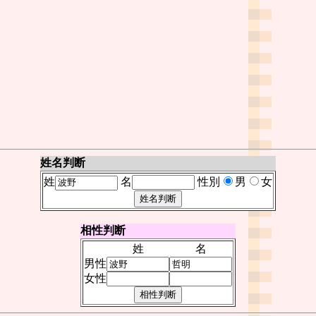
姓名判断
姓
名
性別
男
女
相性判断
姓
名
男性
女性