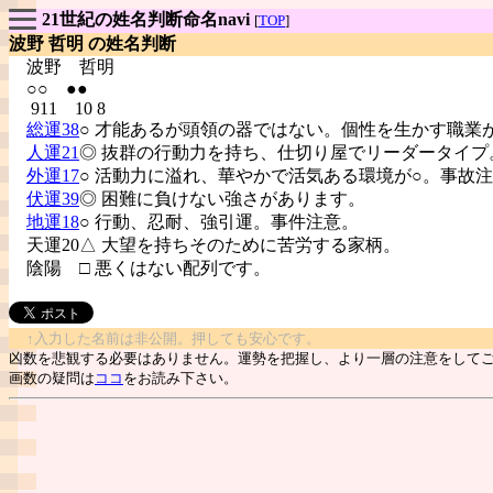
21世紀の姓名判断命名navi
[
TOP
]
波野 哲明 の姓名判断
波野
哲明
○○ ●●
911 10 8
総運38
○ 才能あるが頭領の器ではない。個性を生かす職業
人運21
◎ 抜群の行動力を持ち、仕切り屋でリーダータイプ
外運17
○ 活動力に溢れ、華やかで活気ある環境が○。事故
伏運39
◎ 困難に負けない強さがあります。
地運18
○ 行動、忍耐、強引運。事件注意。
天運20△ 大望を持ちそのために苦労する家柄。
陰陽
□ 悪くはない配列です。
↑入力した名前は非公開。押しても安心です。
凶数を悲観する必要はありません。運勢を把握し、より一層の注意をして
画数の疑問は
ココ
をお読み下さい。