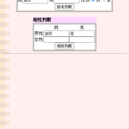
相性判断
姓
名
男性
女性