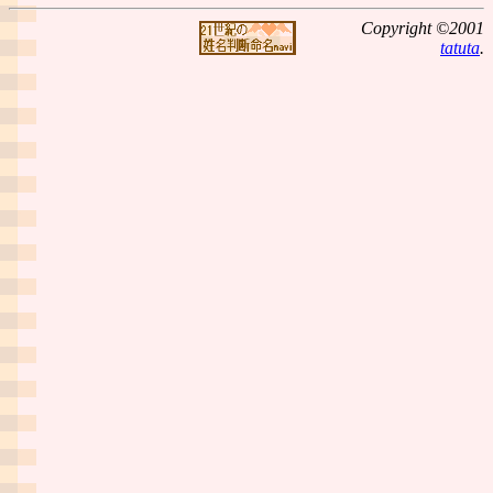
Copyright ©2001
tatuta
.