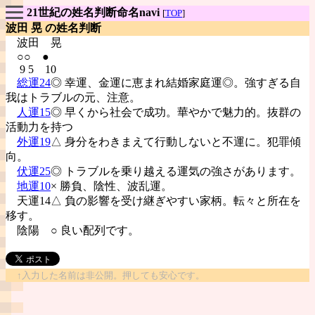
21世紀の姓名判断命名navi
[
TOP
]
波田 晃 の姓名判断
波田
晃
○○ ●
9 5 10
総運24
◎ 幸運、金運に恵まれ結婚家庭運◎。強すぎる自
我はトラブルの元、注意。
人運15
◎ 早くから社会で成功。華やかで魅力的。抜群の
活動力を持つ
外運19
△ 身分をわきまえて行動しないと不運に。犯罪傾
向。
伏運25
◎ トラブルを乗り越える運気の強さがあります。
地運10
× 勝負、陰性、波乱運。
天運14△ 負の影響を受け継ぎやすい家柄。転々と所在を
移す。
陰陽
○ 良い配列です。
↑入力した名前は非公開。押しても安心です。