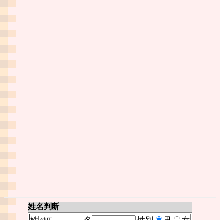
姓名判断
姓
名
性別
男
女